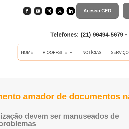
Acesso GED
HOME
RIOOFFSITE
NOTÍCIA
Telefones:
(21) 96494-5679
•
HOME
RIOOFFSITE
NOTÍCIAS
SERVIÇO
amento amador de documentos n
nização devem ser manuseados de
 problemas