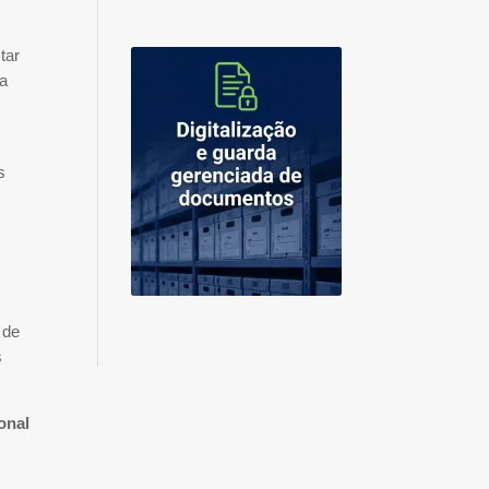
tar
 a
s
 de
s
onal