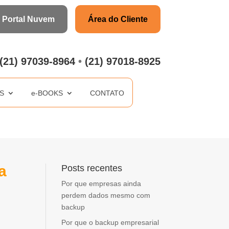
Área do Cliente
Portal Nuvem
S
SERVIÇOS
e-BOOKS
CONTATO
(21) 97039-8964
•
(21) 97018-8925
S
e-BOOKS
CONTATO
a
Posts recentes
Por que empresas ainda
perdem dados mesmo com
backup
Por que o backup empresarial