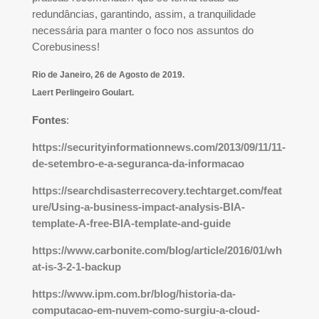
redundâncias, garantindo, assim, a tranquilidade
necessária para manter o foco nos assuntos do
Corebusiness!
Rio de Janeiro, 26 de Agosto de 2019.
Laert Perlingeiro Goulart.
Fontes
:
https://securityinformationnews.com/2013/09/11/11-
de-setembro-e-a-seguranca-da-informacao
https://searchdisasterrecovery.techtarget.com/feat
ure/Using-a-business-impact-analysis-BIA-
template-A-free-BIA-template-and-guide
https://www.carbonite.com/blog/article/2016/01/wh
at-is-3-2-1-backup
https://www.ipm.com.br/blog/historia-da-
computacao-em-nuvem-como-surgiu-a-cloud-